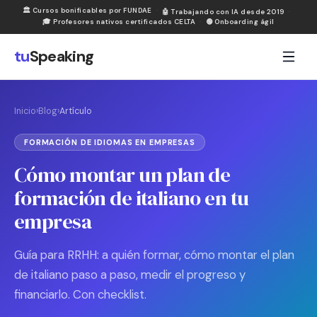
🏛
Cursos bonificables por FUNDAE
·
🤖
Trabajando con IA desde 2019
·
🎓
Profesores nativos certificados CELTA
·
🟢
Onboarding ágil
tu
Speaking
Inicio
›
Blog
›
Artículo
FORMACIÓN DE IDIOMAS EN EMPRESAS
Cómo montar un plan de
formación de italiano en tu
empresa
Guía para RRHH: a quién formar, cómo montar el plan
de italiano paso a paso, medir el progreso y
financiarlo. Con checklist.