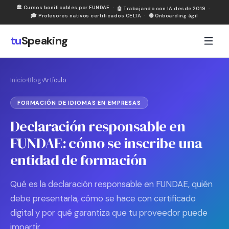
🏛
Cursos bonificables por FUNDAE
·
🤖
Trabajando con IA desde 2019
·
🎓
Profesores nativos certificados CELTA
·
🟢
Onboarding ágil
tu
Speaking
Inicio
›
Blog
›
Artículo
FORMACIÓN DE IDIOMAS EN EMPRESAS
Declaración responsable en
FUNDAE: cómo se inscribe una
entidad de formación
Qué es la declaración responsable en FUNDAE, quién
debe presentarla, cómo se hace con certificado
digital y por qué garantiza que tu proveedor puede
impartir.