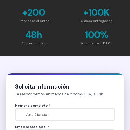
+200
+100K
Empresas clientes
Clases entregadas
48h
100%
Onboarding ágil
Bonificable FUNDAE
Solicita información
Te respondemos en menos de 2 horas. L–V, 9–18h.
Nombre completo *
Email profesional *