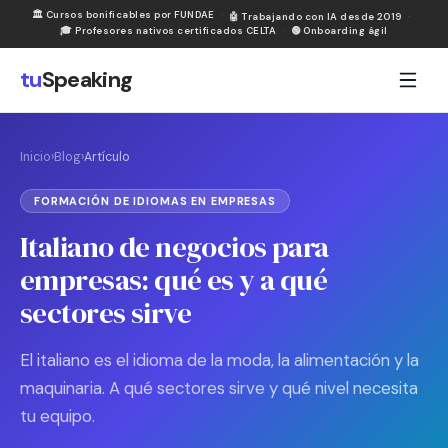
🏛
Cursos bonificables por FUNDAE
·
🤖
Trabajando con IA desde 2019
·
🎓
Profesores nativos certificados CELTA
·
🟢
Onboarding ágil
tu
Speaking
Inicio
›
Blog
›
Artículo
FORMACIÓN DE IDIOMAS EN EMPRESAS
Italiano de negocios para
empresas: qué es y a qué
sectores sirve
El italiano es el idioma de la moda, la alimentación y la
maquinaria. A qué sectores sirve y qué nivel necesita
tu equipo.