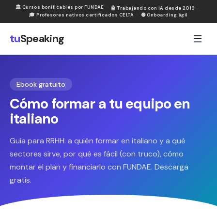
🏛
Cursos bonificables por FUNDAE
·
🤖
Trabajando con IA desde 2019
·
🎓
Profesores nativos certificados CELTA
·
🟢
Onboarding ágil
tu
Speaking
Ebook
gratuito
Cómo formar a tu equipo en
italiano
Guía para RRHH: a quién formar en italiano y a qué
sectores sirve, por qué es fácil (con truco), cómo
montar el plan y financiarlo con FUNDAE. Descarga
gratis.