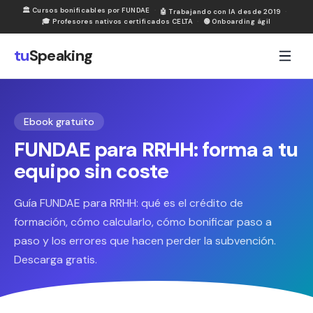
🏛
Cursos bonificables por FUNDAE
·
🤖
Trabajando con IA desde 2019
·
🎓
Profesores nativos certificados CELTA
·
🟢
Onboarding ágil
tu
Speaking
Ebook
gratuito
FUNDAE para RRHH: forma a tu
equipo sin coste
Guía FUNDAE para RRHH: qué es el crédito de
formación, cómo calcularlo, cómo bonificar paso a
paso y los errores que hacen perder la subvención.
Descarga gratis.