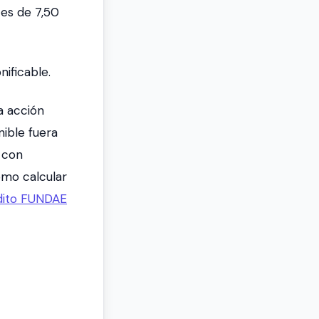
 es de 7,50
ificable.
a acción
nible fuera
 con
cómo calcular
édito FUNDAE