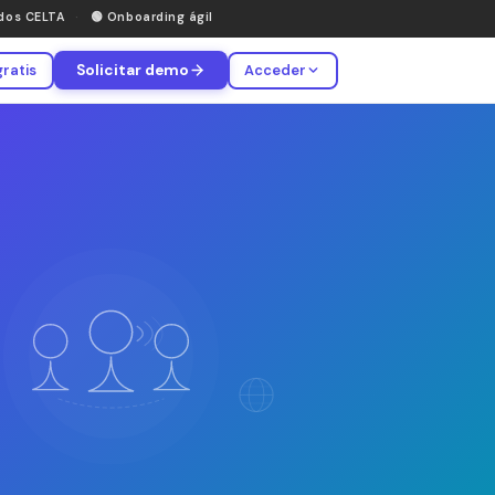
ados CELTA
·
🟢
Onboarding ágil
gratis
Solicitar demo
Acceder