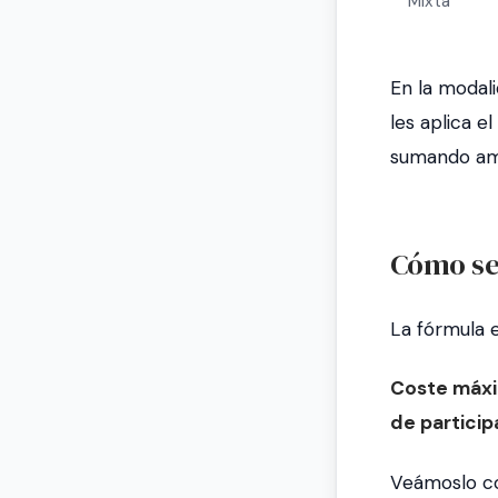
Mixta
En la modal
les aplica e
sumando am
Cómo se 
La fórmula e
Coste máxim
de particip
Veámoslo co