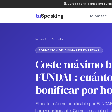
🏛
Cursos bonificables por FUN
tu
Speaking
Idiomas
Inicio
›
Blog
›
Artículo
FORMACIÓN DE IDIOMAS EN EMPRESAS
Coste máximo bo
FUNDAE: cuánto
bonificar por h
El coste máximo bonificable por FUNDAE
hora y participante. Cómo se calcula el