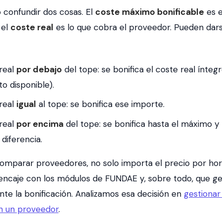
 confundir dos cosas. El
coste máximo bonificable
es e
 el
coste real
es lo que cobra el proveedor. Pueden dars
 real
por debajo
del tope: se bonifica el coste real ínteg
to disponible).
 real
igual
al tope: se bonifica ese importe.
 real
por encima
del tope: se bonifica hasta el máximo y
diferencia.
comparar proveedores, no solo importa el precio por hora
encaje con los módulos de FUNDAE y, sobre todo, que g
te la bonificación. Analizamos esa decisión en
gestiona
n un proveedor
.