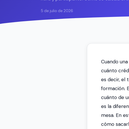
5 de julio de 2026
Cuando una 
cuánto créd
es decir, e
formación. E
cuánto de u
es la difere
mesa. En es
cómo sacarl