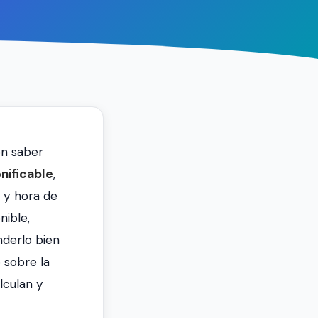
on saber
nificable
,
 y hora de
nible,
nderlo bien
 sobre la
lculan y