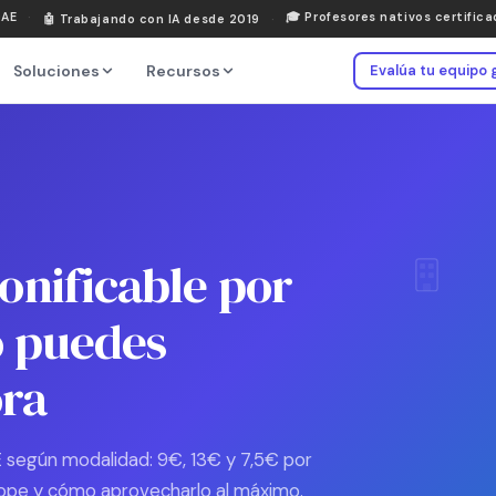
DAE
·
🎓
Profesores nativos certific
🤖
Trabajando con IA desde 2019
·
Soluciones
Recursos
Evalúa tu equipo 
nificable por
 puedes
ora
 según modalidad: 9€, 13€ y 7,5€ por
 tope y cómo aprovecharlo al máximo.