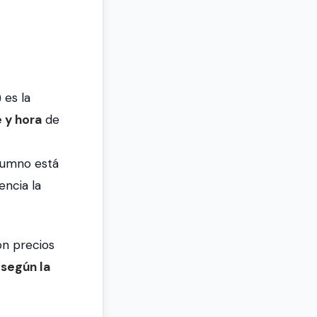
) es la
 y hora
de
alumno está
encia la
on precios
 según la