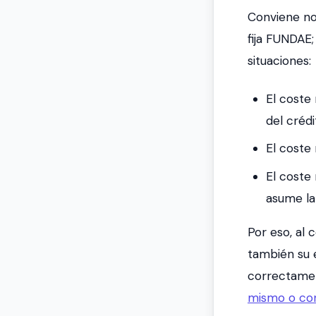
Conviene no
fija FUNDAE;
situaciones:
El coste
del crédi
El coste
El coste
asume la 
Por eso, al 
también su 
correctamen
mismo o co