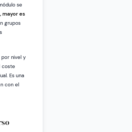
 módulo se
, mayor es
en grupos
s
por nivel y
 coste
ual. Es una
en con el
rso