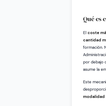
Qué es 
El
coste má
cantidad m
formación. N
Administraci
por debajo de
asume la em
Este mecani
desproporcio
modalidad