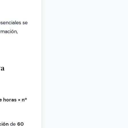
esenciales se
rmación,
va
 horas × nº
ción
de
60