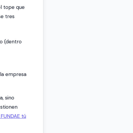
l tope que
e tres
ro (dentro
 la empresa
, sino
estionen
r FUNDAE tú