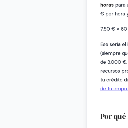
horas
para 
€ por hora y
7,50 € × 60
Ese sería e
(siempre que
de 3.000 €, 
recursos pro
tu crédito d
de tu empr
Por qué 