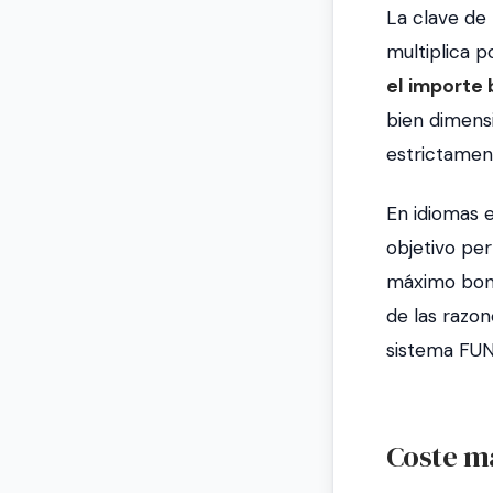
La clave de
multiplica 
el importe 
bien dimens
estrictament
En idiomas 
objetivo pe
máximo bonif
de las razon
sistema FU
Coste má