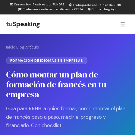
🏛
Cursos bonificables por FUNDAE
·
🤖
Trabajando con IA desde 2019
·
🎓
Profesores nativos certificados CELTA
·
🟢
Onboarding ágil
tu
Speaking
Inicio
›
Blog
›
Artículo
FORMACIÓN DE IDIOMAS EN EMPRESAS
Cómo montar un plan de
formación de francés en tu
empresa
Guía para RRHH: a quién formar, cómo montar el plan
de francés paso a paso, medir el progreso y
financiarlo. Con checklist.