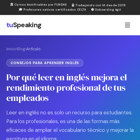
🏛
Cursos bonificables por FUNDAE
·
🤖
Trabajando con IA desde 2019
·
🎓
Profesores nativos certificados CELTA
·
🟢
Onboarding ágil
tu
Speaking
Inicio
›
Blog
›
Artículo
CONSEJOS PARA APRENDER INGLÉS
Por qué leer en inglés mejora el
rendimiento profesional de tus
empleados
Leer en inglés no es solo un recurso para estudiantes.
Para los profesionales, es una de las formas más
eficaces de ampliar el vocabulario técnico y mejorar la
escritura en el idioma.