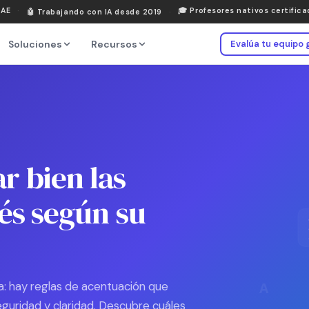
DAE
·
🎓
Profesores nativos certific
🤖
Trabajando con IA desde 2019
·
Soluciones
Recursos
Evalúa tu equipo 
 bien las
lés según su
ia: hay reglas de acentuación que
A
guridad y claridad. Descubre cuáles