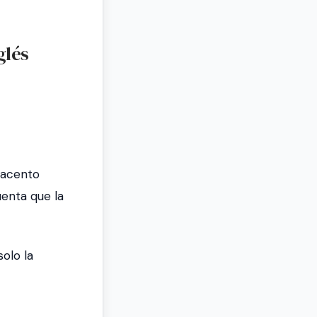
glés
 acento
uenta que la
solo la