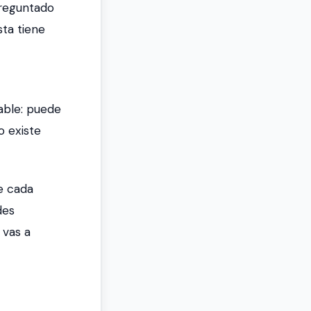
preguntado
sta tiene
iable: puede
o existe
e cada
des
 vas a