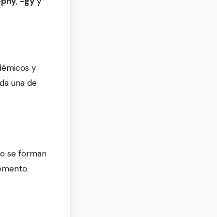
-phy
,
-gy
y
démicos y
ada una de
do se forman
lemento.