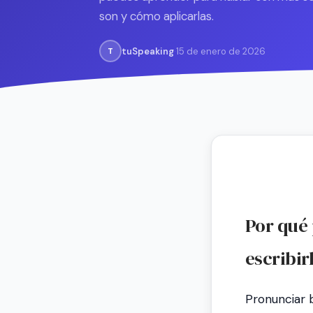
son y cómo aplicarlas.
tuSpeaking
·
15 de enero de 2026
T
Por qué 
escribir
Pronunciar b