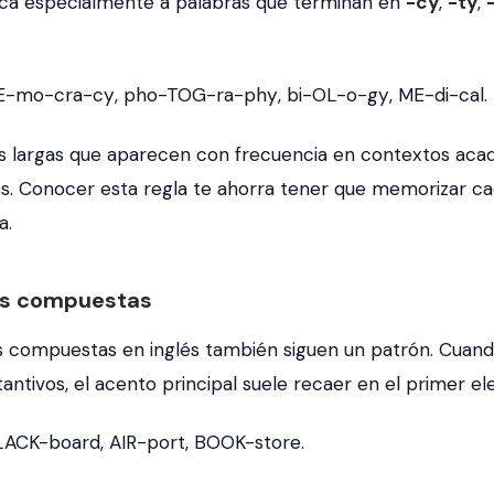
lica especialmente a palabras que terminan en
-cy
,
-ty
,
E-mo-cra-cy
,
pho-TOG-ra-phy
,
bi-OL-o-gy
,
ME-di-cal
.
s largas que aparecen con frecuencia en contextos aca
es. Conocer esta regla te ahorra tener que memorizar c
a.
as compuestas
s compuestas en inglés también siguen un patrón. Cuan
antivos, el acento principal suele recaer en el primer e
LACK-board
,
AIR-port
,
BOOK-store
.