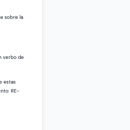
ae sobre la
n verbo de
e estas
ento:
RE-