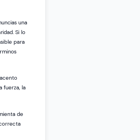
nuncias una
idad. Si lo
sible para
érminos
 acento
sa fuerza, la
amienta de
ncorrecta