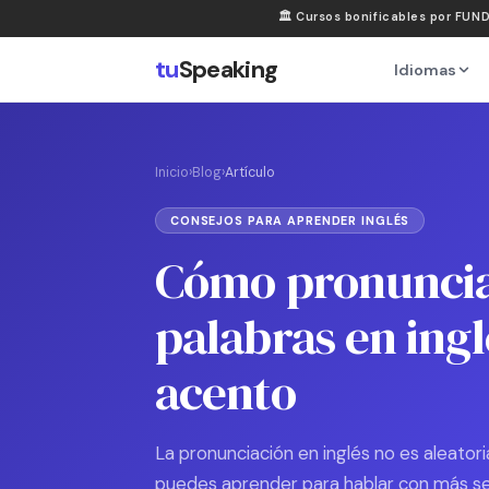
🏛
Cursos bonificables por FUN
tu
Speaking
Idiomas
Inicio
›
Blog
›
Artículo
CONSEJOS PARA APRENDER INGLÉS
Cómo pronunciar
palabras en ing
acento
La pronunciación en inglés no es aleator
puedes aprender para hablar con más se