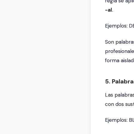
regla se ap
-al
.
Ejemplos:
D
Son palabra
profesional
forma aislad
5. Palabr
Las palabra
con dos sust
Ejemplos:
B