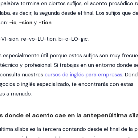
alabra termina en ciertos sufijos, el acento prosódico r
laba, es decir, la segunda desde el final. Los sufijos que 
son:
-ic
,
-sion
y
-tion
.
-VI-sion
,
re-vo-LU-tion
,
bi-o-LO-gic
.
s especialmente útil porque estos sufijos son muy frecue
técnico y profesional. Si trabajas en un entorno donde se
 consulta nuestros
cursos de inglés para empresas
. Dond
gocios o inglés especializado, te encontrarás con estas
es a menudo.
as donde el acento cae en la antepenúltima síl
tima sílaba es la tercera contando desde el final de la p