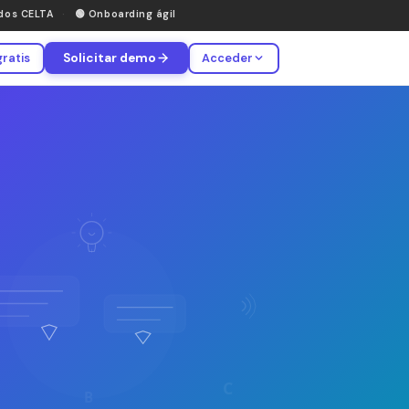
ados CELTA
·
🟢
Onboarding ágil
gratis
Solicitar demo
Acceder
C
B