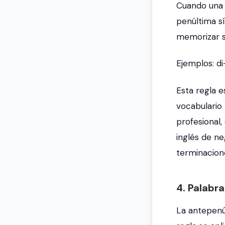
Cuando una p
penúltima sí
memorizar 
Ejemplos:
di
Esta regla e
vocabulario 
profesional,
inglés de ne
terminacion
4. Palabr
La antepenúl