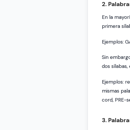
2. Palabra
En la mayorí
primera síla
Ejemplos:
G
Sin embargo
dos sílabas,
Ejemplos:
r
mismas pala
cord
,
PRE-s
3. Palabr