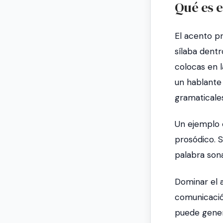
Qué es e
El acento p
sílaba dentr
colocas en l
un hablante
gramaticales
Un ejemplo 
prosódico. 
palabra sona
Dominar el 
comunicació
puede genera