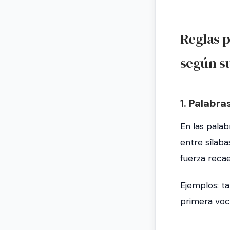
Reglas p
según s
1. Palabra
En las pala
entre sílaba
fuerza recae
Ejemplos:
ta
primera voc