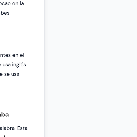
ecae en la
debes
ntes en el
 usa inglés
e se usa
aba
alabra. Esta