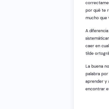
correctamen
por qué te r
mucho que v
A diferenci
sistemáticam
caer en cual
tilde ortogr
La buena no
palabra por
aprender y 
encontrar en