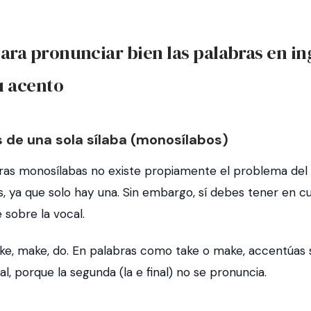
ara pronunciar bien las palabras en in
u acento
s de una sola sílaba (monosílabos)
bras monosílabas no existe propiamente el problema del
s, ya que solo hay una. Sin embargo, sí debes tener en c
 sobre la vocal.
ke
,
make
,
do
. En palabras como
take
o
make
, accentúas 
al, porque la segunda (la
e
final) no se pronuncia.