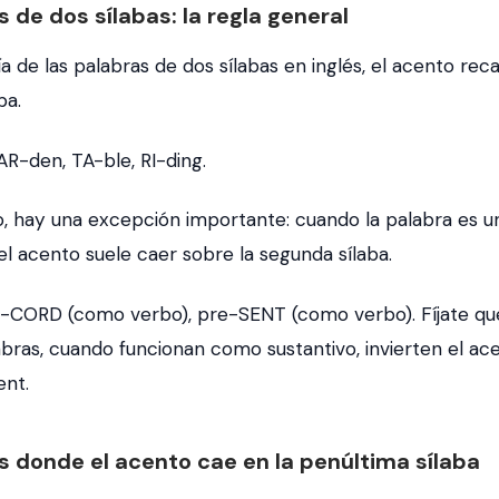
s de dos sílabas: la regla general
a de las palabras de dos sílabas en inglés, el acento rec
ba.
AR-den
,
TA-ble
,
RI-ding
.
, hay una excepción importante: cuando la palabra es u
 el acento suele caer sobre la segunda sílaba.
e-CORD
(como verbo),
pre-SENT
(como verbo). Fíjate qu
bras, cuando funcionan como sustantivo, invierten el ac
ent
.
as donde el acento cae en la penúltima sílaba