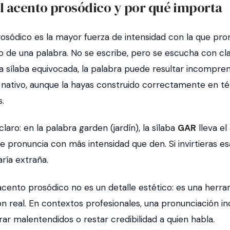
l acento prosódico y por qué importa
rosódico es la mayor fuerza de intensidad con la que pro
o de una palabra. No se escribe, pero se escucha con clar
a sílaba equivocada, la palabra puede resultar incompren
 nativo, aunque la hayas construido correctamente en t
.
claro: en la palabra
garden
(jardín), la sílaba
GAR
lleva el
Se pronuncia con más intensidad que
den
. Si invirtieras e
ría extraña.
acento prosódico no es un detalle estético: es una herr
n real. En contextos profesionales, una pronunciación i
r malentendidos o restar credibilidad a quien habla.