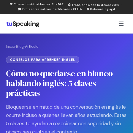
🏛
Cursos bonificables por FUNDAE
·
🤖
Trabajando con IA desde 2019
·
🎓
Profesores nativos certificados CELTA
·
🟢
Onboarding ágil
tu
Speaking
Inicio
›
Blog
›
Artículo
CONSEJOS PARA APRENDER INGLÉS
Cómo no quedarse en blanco
hablando inglés: 5 claves
prácticas
Bloquearse en mitad de una conversación en inglés le
ocurre incluso a quienes llevan años estudiando. Estas
5 claves te ayudan a reaccionar con seguridad y sin
pánico, sea cual sea el contexto.