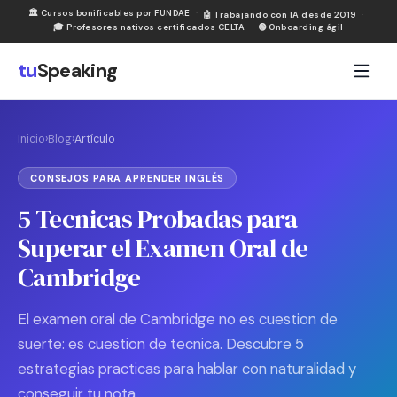
🏛
Cursos bonificables por FUNDAE
·
🤖
Trabajando con IA desde 2019
·
🎓
Profesores nativos certificados CELTA
·
🟢
Onboarding ágil
tu
Speaking
Inicio
›
Blog
›
Artículo
CONSEJOS PARA APRENDER INGLÉS
5 Tecnicas Probadas para
Superar el Examen Oral de
Cambridge
El examen oral de Cambridge no es cuestion de
suerte: es cuestion de tecnica. Descubre 5
estrategias practicas para hablar con naturalidad y
conseguir tu nota.