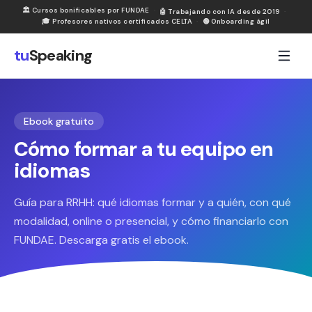
🏛
Cursos bonificables por FUNDAE
·
🤖
Trabajando con IA desde 2019
·
🎓
Profesores nativos certificados CELTA
·
🟢
Onboarding ágil
tu
Speaking
Ebook
gratuito
Cómo formar a tu equipo en
idiomas
Guía para RRHH: qué idiomas formar y a quién, con qué
modalidad, online o presencial, y cómo financiarlo con
FUNDAE. Descarga gratis el ebook.